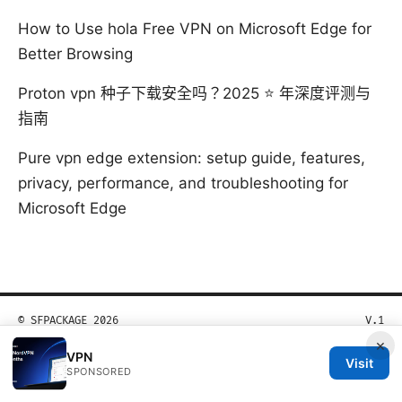
How to Use hola Free VPN on Microsoft Edge for
Better Browsing
Proton vpn 种子下载安全吗？2025 ⭐ 年深度评测与
指南
Pure vpn edge extension: setup guide, features,
privacy, performance, and troubleshooting for
Microsoft Edge
© SFPACKAGE 2026
V.1
×
VPN
Visit
SPONSORED