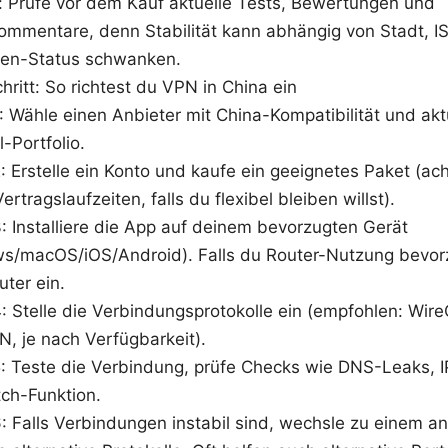
: Prüfe vor dem Kauf aktuelle Tests, Bewertungen und
ommentare, denn Stabilität kann abhängig von Stadt, I
sten-Status schwanken.
chritt: So richtest du VPN in China ein
1: Wähle einen Anbieter mit China-Kompatibilität und akt
l-Portfolio.
2: Erstelle ein Konto und kaufe ein geeignetes Paket (ac
ertragslaufzeiten, falls du flexibel bleiben willst).
3: Installiere die App auf deinem bevorzugten Gerät
s/macOS/iOS/Android). Falls du Router-Nutzung bevorz
ter ein.
4: Stelle die Verbindungsprotokolle ein (empfohlen: Wir
, je nach Verfügbarkeit).
 5: Teste die Verbindung, prüfe Checks wie DNS-Leaks,
tch-Funktion.
6: Falls Verbindungen instabil sind, wechsle zu einem a