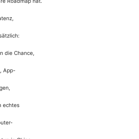
lare Roadmap hat.
atenz,
ätzlich:
n die Chance,
z, App-
gen,
h echtes
uter-