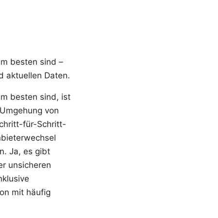
am besten sind –
d aktuellen Daten.
m besten sind, ist
nd Umgehung von
ritt-für-Schritt-
nbieterwechsel
. Ja, es gibt
er unsicheren
nklusive
ion mit häufig