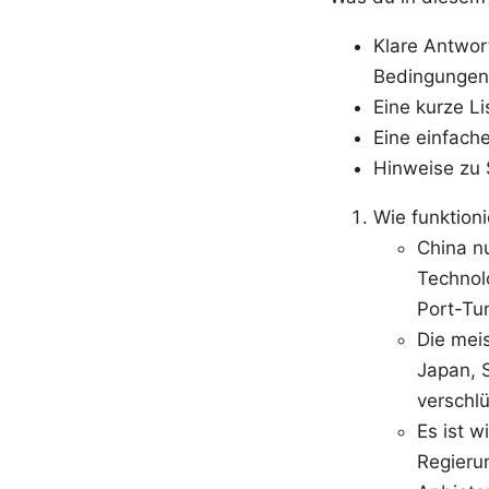
Klare Antwort
Bedingungen 
Eine kurze Li
Eine einfache
Hinweise zu 
Wie funktioni
China n
Technol
Port-Tu
Die mei
Japan, 
verschl
Es ist w
Regierun