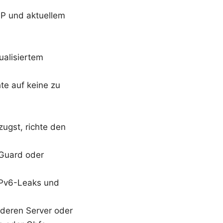
SP und aktuellem
ualisiertem
hte auf keine zu
ugst, richte den
eGuard oder
 IPv6-Leaks und
nderen Server oder