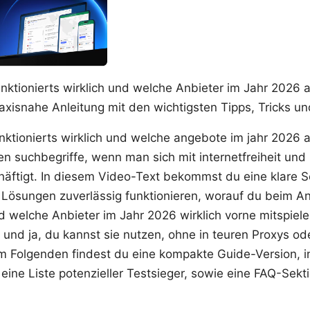
unktionierts wirklich und welche Anbieter im Jahr 2026 
axisnahe Anleitung mit den wichtigsten Tipps, Tricks un
unktionierts wirklich und welche angebote im jahr 2026 a
ten suchbegriffe, wenn man sich mit internetfreiheit u
äftigt. In diesem Video-Text bekommst du eine klare Sch
 Lösungen zuverlässig funktionieren, worauf du beim A
d welche Anbieter im Jahr 2026 wirklich vorne mitspielen
– und ja, du kannst sie nutzen, ohne in teuren Proxys od
Im Folgenden findest du eine kompakte Guide-Version, i
 eine Liste potenzieller Testsieger, sowie eine FAQ-Sekt