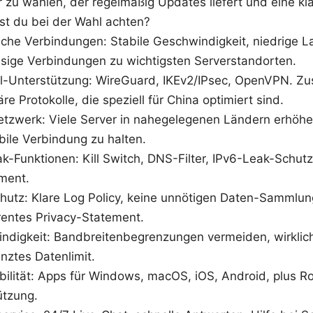
r zu wählen, der regelmäßig Updates liefert und eine k
est du bei der Wahl achten?
iche Verbindungen: Stabile Geschwindigkeit, niedrige L
ssige Verbindungen zu wichtigsten Serverstandorten.
ll-Unterstützung: WireGuard, IKEv2/IPsec, OpenVPN. Zus
äre Protokolle, die speziell für China optimiert sind.
etzwerk: Viele Server in nahegelegenen Ländern erhöhe
bile Verbindung zu halten.
k-Funktionen: Kill Switch, DNS-Filter, IPv6-Leak-Schut
ment.
hutz: Klare Log Policy, keine unnötigen Daten-Sammlun
rentes Privacy-Statement.
ndigkeit: Bandbreitenbegrenzungen vermeiden, wirklic
nztes Datenlimit.
bilität: Apps für Windows, macOS, iOS, Android, plus Ro
ützung.