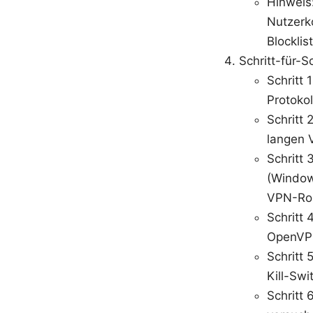
Hinweis
Nutzerk
Blockli
Schritt-für-S
Schritt 
Protokol
Schritt 
langen V
Schritt 
(Window
VPN-Rou
Schritt 
OpenVPN
Schritt
Kill-Swi
Schritt 