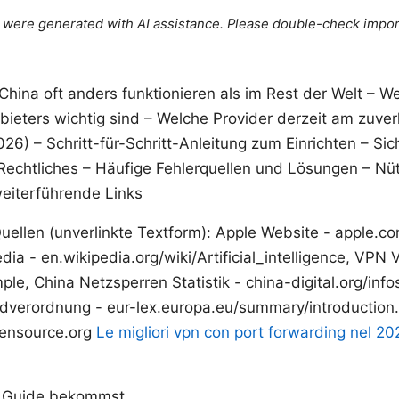
le were generated with AI assistance. Please double-check impor
hina oft anders funktionieren als im Rest der Welt – Wel
bieters wichtig sind – Welche Provider derzeit am zuver
26) – Schritt-für-Schritt-Anleitung zum Einrichten – Sic
echtliches – Häufige Fehlerquellen und Lösungen – Nüt
eiterführende Links
llen (unverlinkte Textform): Apple Website - apple.com,
edia - en.wikipedia.org/wiki/Artificial_intelligence, VPN 
le, China Netzsperren Statistik - china-digital.org/info
dverordnung - eur-lex.europa.eu/summary/introduction
pensource.org
Le migliori vpn con port forwarding nel 20
m Guide bekommst