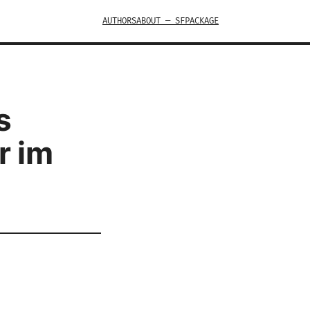
AUTHORS
ABOUT — SFPACKAGE
s
r im