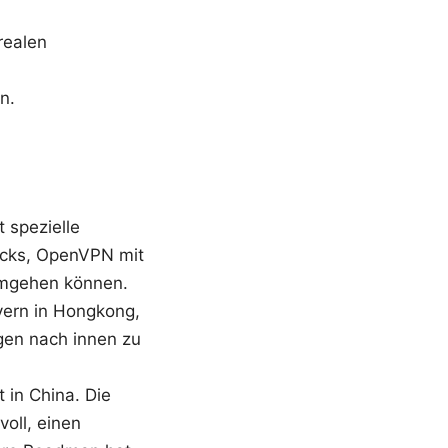
realen
n.
 spezielle
cks, OpenVPN mit
 umgehen können.
vern in Hongkong,
en nach innen zu
t in China. Die
voll, einen