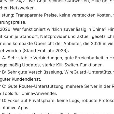
rvice: 24/7 Live-Chat, schnelle Antworten, Hilfe bei S
schen Netzwerken.
istung: Transparente Preise, keine versteckten Kosten, 
erungspreise.
2026: Wer funktioniert wirklich zuverlässig in China? Hi
eit kann je Standort, Netzprovider und aktuell gesetzl
er eine kompakte Übersicht der Anbieter, die 2026 in vie
tet wurden (Stand Frühjahr 2026):
r A: Sehr stabile Verbindungen, gute Erreichbarkeit in
regelmäßig Updates, starke Kill-Switch-Funktionen.
r B: Sehr gute Verschlüsselung, WireGuard-Unterstütz
 guter Kundendienst.
r C: Gute Router-Unterstützung, mehrere Server in der R
le Tools für China-Anwender.
 D: Fokus auf Privatsphäre, keine Logs, robuste Protoko
intuitive Apps.