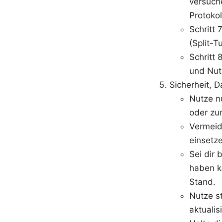
versuche
Protokol
Schritt
(Split-T
Schritt 
und Nut
Sicherheit, 
Nutze nu
oder zu
Vermeid
einsetz
Sei dir
haben k
Stand.
Nutze s
aktualis