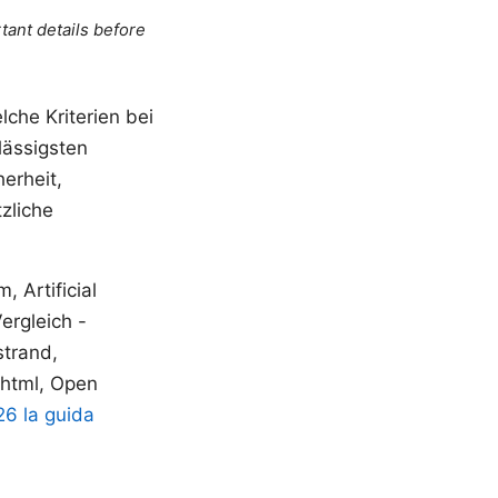
tant details before
che Kriterien bei
lässigsten
herheit,
zliche
 Artificial
Vergleich -
strand,
.html, Open
26 la guida