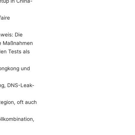
etup in China-
faire
nweis: Die
iche Maßnahmen
len Tests als
 Hongkong und
ung, DNS-Leak-
egion, oft auch
llkombination,