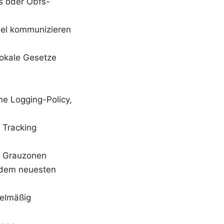
ts oder Obfs-
nnel kommunizieren
 lokale Gesetze
ne Logging-Policy,
 Tracking
he Grauzonen
f dem neuesten
gelmäßig