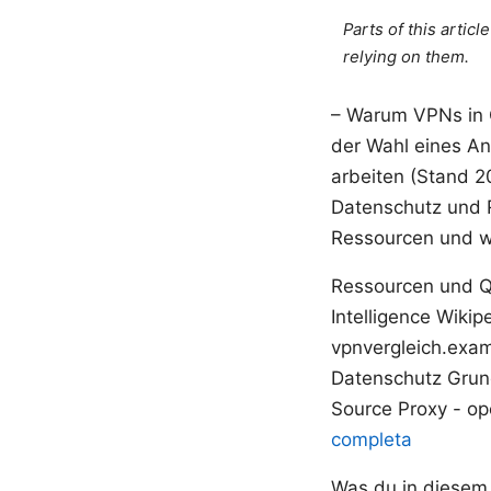
Parts of this artic
relying on them.
– Warum VPNs in C
der Wahl eines An
arbeiten (Stand 20
Datenschutz und R
Ressourcen und w
Ressourcen und Que
Intelligence Wikip
vpnvergleich.examp
Datenschutz Grun
Source Proxy - o
completa
Was du in diese