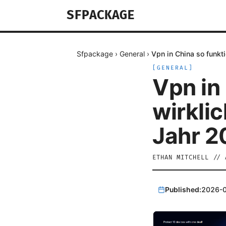
SFPACKAGE
Sfpackage
›
General
›
Vpn in China so funkt
[
GENERAL
]
Vpn in
wirkli
Jahr 2
ETHAN MITCHELL
//
Published:
2026-