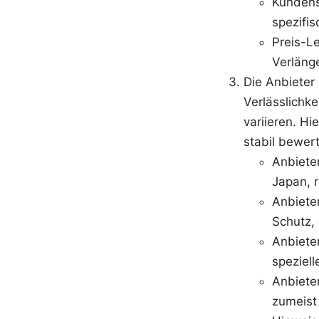
Kundense
spezifi
Preis-Le
Verläng
Die Anbieter 
Verlässlichk
variieren. Hi
stabil bewer
Anbiete
Japan, 
Anbiete
Schutz,
Anbiete
speziel
Anbieter
zumeist 