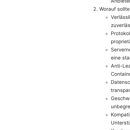
Anbiete
Worauf sollt
Verlässl
zuverlä
Protoko
propriet
Servern
eine sta
Anti-Lea
Contain
Datensc
transpa
Geschwi
unbegre
Kompati
Unterst