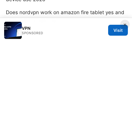
Does nordvpn work on amazon fire tablet yes and
heres how to set it up
×
VPN
Visit
SPONSORED
© SFPACKAGE 2026
V.1
Sfpackage Network LLC
120 Broadway
New York, NY, 10001
US
info@sfpackage.com
+1-305-555-0139
About
Privacy Policy
Terms of Use