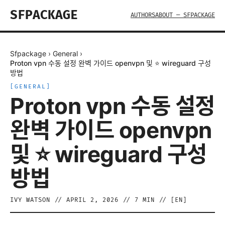
SFPACKAGE
AUTHORS
ABOUT — SFPACKAGE
Sfpackage
›
General
›
Proton vpn 수동 설정 완벽 가이드 openvpn 및 ⭐ wireguard 구성
방법
[
GENERAL
]
Proton vpn 수동 설정
완벽 가이드 openvpn
및 ⭐ wireguard 구성
방법
IVY WATSON
//
APRIL 2, 2026
//
7
MIN // [
EN
]