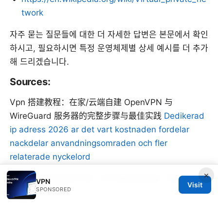
twork
자주 묻는 질문들에 대한 더 자세한 답변은 본문에서 확인
하시고, 필요하시면 특정 운영체제별 상세 예시를 더 추가
해 드리겠습니다.
Sources:
Vpn 搭建教程：在家/云端自建 OpenVPN 与
WireGuard 服务器的完整步骤与最佳实践
Dedikerad
ip adress 2026 ar det vart kostnaden fordelar
nackdelar anvandningsomraden och fler
relaterade nyckelord
×
牛vpn 使用指南与评测：在中国如何选择、安装与优化
VPN
Visit
SPONSORED
VPN 的完整教程
Chatgpt vpn 香港：vpnを使ってchatgptにアクセス