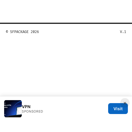
© SFPACKAGE 2026
V.1
×
VPN
Visit
SPONSORED
Sfpackage Network LLC