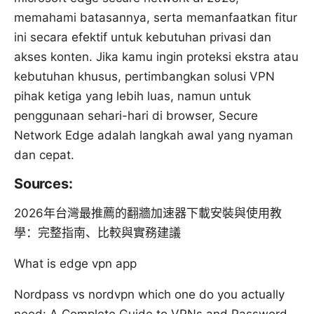
memahami batasannya, serta memanfaatkan fitur
ini secara efektif untuk kebutuhan privasi dan
akses konten. Jika kamu ingin proteksi ekstra atau
kebutuhan khusus, pertimbangkan solusi VPN
pihak ketiga yang lebih luas, namun untuk
penggunaan sehari-hari di browser, Secure
Network Edge adalah langkah awal yang nyaman
dan cepat.
Sources:
2026年台灣最推薦的翻牆加速器下載安裝與使用教
學：完整指南、比較與實務建議
What is edge vpn app
Nordpass vs nordvpn which one do you actually
need: A Complete Guide to VPNs and Password