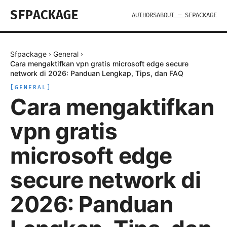
SFPACKAGE
AUTHORS
ABOUT — SFPACKAGE
Sfpackage
›
General
›
Cara mengaktifkan vpn gratis microsoft edge secure
network di 2026: Panduan Lengkap, Tips, dan FAQ
[
GENERAL
]
Cara mengaktifkan
vpn gratis
microsoft edge
secure network di
2026: Panduan