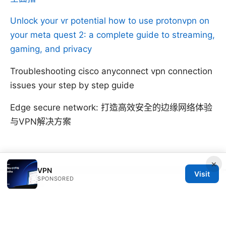
Unlock your vr potential how to use protonvpn on
your meta quest 2: a complete guide to streaming,
gaming, and privacy
Troubleshooting cisco anyconnect vpn connection
issues your step by step guide
Edge secure network: 打造高效安全的边缘网络体验
与VPN解决方案
×
VPN
Visit
SPONSORED
© SFPACKAGE 2026
V.1
Sfpackage Network LLC