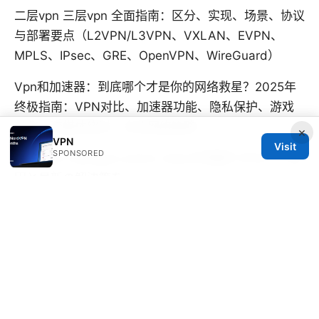
二层vpn 三层vpn 全面指南：区分、实现、场景、协议
与部署要点（L2VPN/L3VPN、VXLAN、EVPN、
MPLS、IPsec、GRE、OpenVPN、WireGuard）
Vpn和加速器：到底哪个才是你的网络救星？2025年
终极指南：VPN对比、加速器功能、隐私保护、游戏
优化、流媒体绕过、企业网络策略
×
VPN
Visit
SPONSORED
Nordvpnでamazon prime videoが視聴できない？原
因と最新の解決策を
Youtube premiumでvpnが使えない？接続できない
原因と解決策を
© SFPACKAGE 2026
V.1