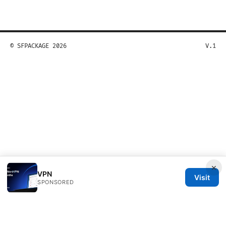
© SFPACKAGE 2026
V.1
×
VPN
Visit
SPONSORED
Sfpackage Network LLC