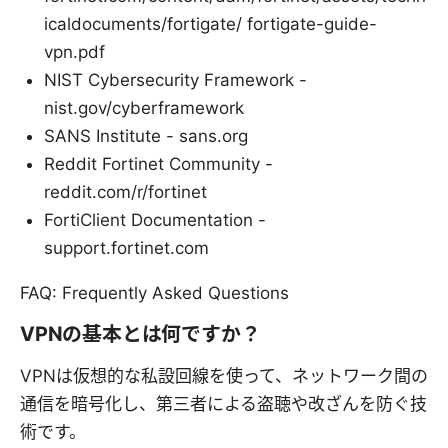
icaldocuments/fortigate/ fortigate-guide-
vpn.pdf
NIST Cybersecurity Framework -
nist.gov/cyberframework
SANS Institute - sans.org
Reddit Fortinet Community -
reddit.com/r/fortinet
FortiClient Documentation -
support.fortinet.com
FAQ: Frequently Asked Questions
VPNの基本とは何ですか？
VPNは仮想的な私設回線を使って、ネットワーク間の
通信を暗号化し、第三者による盗聴や改ざんを防ぐ技
術です。