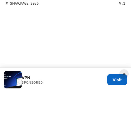
© SFPACKAGE 2026
V.1
×
VPN
Visit
SPONSORED
Sfpackage Network LLC
120 Broadway
New York, NY, 10001
US
info@sfpackage.com