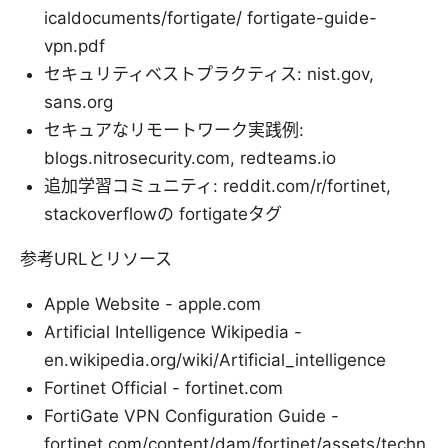
icaldocuments/fortigate/ fortigate-guide-
vpn.pdf
セキュリティベストプラクティス: nist.gov,
sans.org
セキュアなリモートワーク実践例:
blogs.nitrosecurity.com, redteams.io
追加学習コミュニティ: reddit.com/r/fortinet,
stackoverflowの fortigateタグ
参考URLとリソース
Apple Website - apple.com
Artificial Intelligence Wikipedia -
en.wikipedia.org/wiki/Artificial_intelligence
Fortinet Official - fortinet.com
FortiGate VPN Configuration Guide -
fortinet.com/content/dam/fortinet/assets/techn