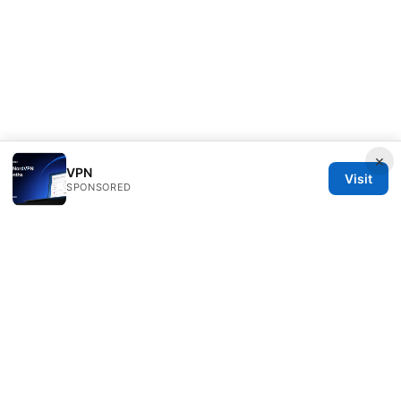
×
VPN
Visit
SPONSORED
Sfpackage Network LLC
120 Broadway
New York, NY, 10001
US
info@sfpackage.com
+1-305-555-0139
About
Privacy Policy
Terms of Use